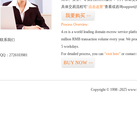
具体交易流程可
“点击这里”
查看或咨询support@
我要购买
>>
Process Overview:
4.cn is a world leading domain escrow service plat
million RMB transaction volume every year. We promi
联系我们
5 workdays.
For detailed process, you can
“visit here”
or contact
QQ：2726103981
BUY NOW
>>
Copyright © 1998 -2025 www.0